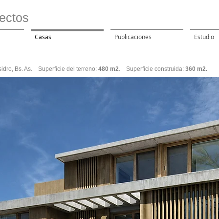
ectos
Casas
Publicaciones
Estudio
sidro
, Bs. As. Superficie del terreno:
480 m2
. Superficie construida:
360 m2.